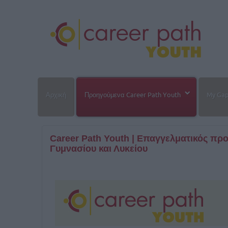
Αρχική
Προηγούμενα Career Path Youth
My Gap 
Career Path Youth | Επαγγελματικός πρ
Γυμνασίου και Λυκείου