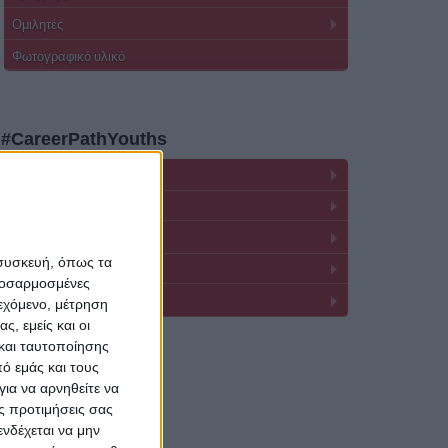
Ομιλητές
Φωτογραφικό υλικό
#CareerPathYouths
2026
2025
2024
 συσκευή, όπως τα
2023
προσαρμοσμένες
2022-2021-2020
ιεχόμενο, μέτρηση
ς, εμείς και οι
και ταυτοποίησης
ό εμάς και τους
ια να αρνηθείτε να
ς προτιμήσεις σας
νδέχεται να μην