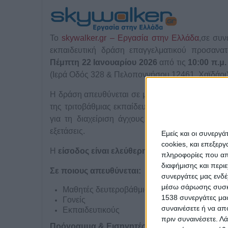
Το
skywalker.gr – Εργασία στην Ελλάδα
,
σε συν
εκπαιδευτική δράση επαγγελματικού προσανα
Πέμπτη 22 Ιανουαρίου 2026
από τις
10:00 π.μ.
(Ιερά Οδός 328 & Πελοποννήσου,12461, Χαϊδάρι
Η δράση απευθύνεται σε μαθητές της
Γ΄ τάξης 
της τριτοβάθμιας εκπαίδευσης, τη διαδικασία ε
για τη διαχείριση άγχους, χρόνου και οργάνωσ
εξετάσεις.
Εμείς και οι συνεργ
cookies, και επεξε
Η
είσοδος είναι ελεύθερη
.
πληροφορίες που απο
διαφήμισης και περι
Σε ποιους απευθύνεται:
συνεργάτες μας ενδέ
μέσω σάρωσης συσκευ
Μαθητές δευτεροβάθμιας εκπαίδευσης
1538 συνεργάτες μας
Γονείς
συναινέσετε ή να απ
Εκπαιδευτικούς
πριν συναινέσετε.
Λά
Πρόγραμμα & Εισηγητές