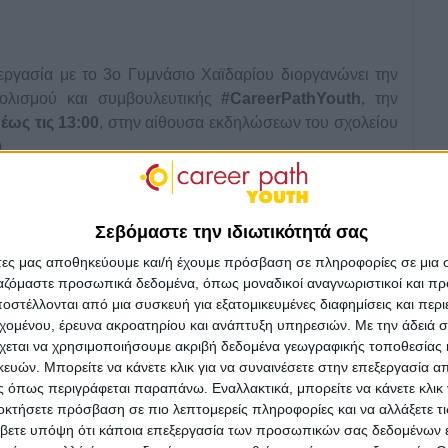
εργασία με το 3ο Γυμνάσιο Χαϊδαρίου διοργανώνει την
τολισμού και συμβουλευτικής
#CareerPathYouth
, την
 έως τις 13:00
, στην αίθουσα εκδηλώσεων του σχολείου
)
Γυμνασίου.
Στόχος της είναι η ενημέρωση για τις σχολές
ισαγωγής σε αυτές, καθώς και η παροχή συμβουλευτικής
Σεβόμαστε την ιδιωτικότητά σας
ης της μελέτης, ειδικά κατά την προετοιμασία για τις
άτες μας αποθηκεύουμε και/ή έχουμε πρόσβαση σε πληροφορίες σε μια
ργαζόμαστε προσωπικά δεδομένα, όπως μοναδικοί αναγνωριστικοί και 
στέλλονται από μια συσκευή για εξατομικευμένες διαφημίσεις και περ
εχομένου, έρευνα ακροατηρίου και ανάπτυξη υπηρεσιών.
Με την άδειά σα
χεται να χρησιμοποιήσουμε ακριβή δεδομένα γεωγραφικής τοποθεσίας 
ών. Μπορείτε να κάνετε κλικ για να συναινέσετε στην επεξεργασία απ
 όπως περιγράφεται παραπάνω. Εναλλακτικά, μπορείτε να κάνετε κλικ γ
οκτήσετε πρόσβαση σε πιο λεπτομερείς πληροφορίες και να αλλάξετε τι
βετε υπόψη ότι κάποια επεξεργασία των προσωπικών σας δεδομένων ε