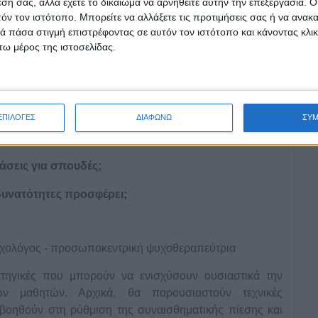
εσή σας, αλλά έχετε το δικαίωμα να αρνηθείτε αυτήν την επεξεργασία. 
τόν τον ιστότοπο. Μπορείτε να αλλάξετε τις προτιμήσεις σας ή να ανακα
σμός
 πάσα στιγμή επιστρέφοντας σε αυτόν τον ιστότοπο και κάνοντας κλι
ω μέρος της ιστοσελίδας.
out Career
ελματικού Προσανατολισμού About Career
ΕΠΙΛΟΓΕΣ
ΔΙΑΦΩΝΩ
ΣΥ
άσεις για σπουδές;
 δυνατότητες προσφέρει;
υχολόγος - προσωποκεντρική ψυχοθεραπεύτρια
τηγικές που μπορούν να ενισχύσουν ουσιαστικά την
ων μαθητών. Αρχικά, θα παρουσιαστούν τεχνικές
ς βοηθούν στη ρύθμιση της συναισθηματικής πίεσης και