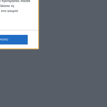
Οι προτιμήσεις σαςθα
λέσετε τη
κ στο κουμπί
ΜΦΩΝΩ