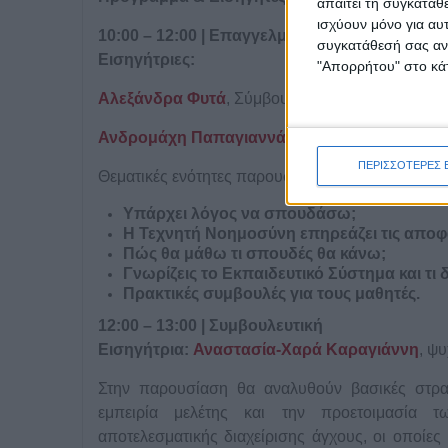
απαιτεί τη συγκατάθ
ισχύουν μόνο για αυ
10:00 – 12:00 | Επαγγελματικός προσανατολι
συγκατάθεσή σας ανά
Εισηγήτριες:
"Απορρήτου" στο κάτ
Αλεξάνδρα Φυτά
, Σύμβουλος Σταδιοδρομίας Ab
Ανδρομάχη Παπαγιαννάκη
, Σύμβουλος Επαγγ
ΠΕΡΙΣΣΟΤΕΡΕΣ 
Θεματικές ενότητες παρουσίασης
Υπάρχει λόγος να σπουδάσω;
Η Τεχνητή Νοημοσύνη επηρεάζει τις αποφ
Πώς θα μάθω τι σπουδές θα κάνω;
Γνωρίζεις το Εκπαιδευτικό Σύστημα και τι
Πρακτικές συμβουλές για τους μαθητές.
12:00 – 13:00 | Συμβουλευτική
Εισηγήτρια:
Αναστασία-Χαρά Καραγιάννη
, ψ
Στην παρουσίαση θα αναλυθούν βασικές στρα
εμπειρία μελέτης και την προετοιμασία τ
αποτελεσματικής διαχείρισης άγχους, οι οποίε