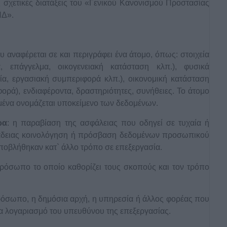
σχετικές διατάξεις του «Γενικού Κανονισμού Προστασίας
ΠΔ».
υ αναφέρεται σε και περιγράφει ένα άτομο, όπως: στοιχεία
α, επάγγελμα, οικογενειακή κατάσταση κλπ.), φυσικά
ία, εργασιακή συμπεριφορά κλπ.), οικονομική κατάσταση
φορά), ενδιαφέροντα, δραστηριότητες, συνήθειες. Το άτομο
μένα ονομάζεται υποκείμενο των δεδομένων.
ρα
: η παραβίαση της ασφάλειας που οδηγεί σε τυχαία ή
 άδειας κοινολόγηση ή πρόσβαση δεδομένων προσωπικού
ποβλήθηκαν κατ` άλλο τρόπο σε επεξεργασία.
πρόσωπο το οποίο καθορίζει τους σκοπούς και τον τρόπο
πρόσωπο, η δημόσια αρχή, η υπηρεσία ή άλλος φορέας που
α λογαριασμό του υπευθύνου της επεξεργασίας.