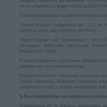
Ενέργειες προώθησης και Μάρκετινγκ – για απάντη
και τις υπηρεσίες μας [Άρθρο 6§1(α) και 6§1(στ) Γ
Η συναίνεση σχετικά με το μάρκετινγκ μπορεί να ανα
Τήρηση Εννόμων Συμφερόντων μας – π.χ. για τη
απάτης εις βάρος μας [Άρθρο 6§1,(στ) ΓΚΠΔ]
Τήρηση Νομικών μας Υποχρεώσεων – για τη συ
αστυνομικές, ρυθμιστικές, φορολογικές, λογιστι
[Άρθρο 6§1(γ) ΓΚΠΔ]
Η παροχή δεδομένων προσωπικού χαρακτήρα όπως
εξαρτάται από το συγκεκριμένο αίτημα.
Επεξεργασία Ειδικών Κατηγοριών Δεδομένων: Σύ
ειδικών κατηγοριών δεδομένων επιτρέπεται μόνο
ανάμεσα στις οποίες, η παροχή συγκατάθεσης άρθ. 
9. Πως Διασφαλίζουμε την Ασφάλεια των Δεδ
Διασφαλίζουμε ότι τα δεδομένα προσωπικού χα