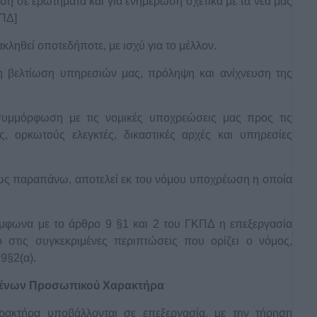
ση σε ερωτήματα και για ενημέρωση σχετικά με τα νέα μας
ΚΠΔ]
κληθεί οποτεδήποτε, με ισχύ για το μέλλον.
 βελτίωση υπηρεσιών μας, πρόληψη και ανίχνευση της
μμόρφωση με τις νομικές υποχρεώσεις μας προς τις
κές, ορκωτούς ελεγκτές, δικαστικές αρχές και υπηρεσίες
 παραπάνω, αποτελεί εκ του νόμου υποχρέωση η οποία
μφωνα με το άρθρο 9 §1 και 2 του ΓΚΠΔ η επεξεργασία
 στις συγκεκριμένες περιπτώσεις που ορίζει ο νόμος,
9§2(α).
ομένων Προσωπικού Χαρακτήρα
ρακτήρα υποβάλλονται σε επεξεργασία, με την τήρηση