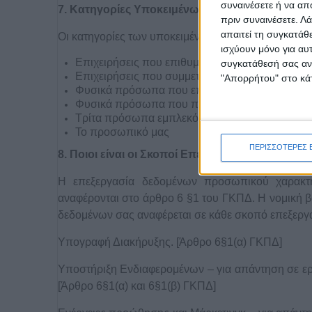
συναινέσετε ή να απ
7. Κατηγορίες Υποκειμένων Προσωπικών Δεδ
πριν συναινέσετε.
Λά
απαιτεί τη συγκατάθ
Οι κατηγορίες των υποκειμένων περιλαμβάνουν:
ισχύουν μόνο για αυ
Επιχειρήσεις που επιθυμούν να συμμετέχουν στ
συγκατάθεσή σας ανά
Επιχειρήσεις που συμμετείχαν στις εκδηλώσεις
"Απορρήτου" στο κάτ
Φυσικά πρόσωπα που επιθυμούν να βρεθούν στ
Φυσικά πρόσωπα που παρευρέθηκαν στις εκδη
Τρίτα πρόσωπα εμπλεκόμενα σε γεγονότα σχετι
Το προσωπικό μας
ΠΕΡΙΣΣΟΤΕΡΕΣ 
8. Ποιοι είναι οι Σκοποί Επεξεργασίας & η Νο
Η επεξεργασία δεδομένων προσωπικού χαρακτήρ
αναφέρονται στο άρθρο 6 §1 του ΓΚΠΔ. Η νομική β
δεδομένων σας αναφέρεται σε κάθε σκοπό επεξεργ
Υπογραφή Διακήρυξης. [Άρθρο 6§1(α) ΓΚΠΔ]
Υποστήριξη Ενδιαφερομένων – για απάντηση σε ερω
[Άρθρο 6§1(α) και 6§1(β) ΓΚΠΔ]