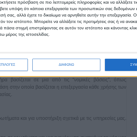
οκτήσετε πρόσβαση σε πιο λεπτομερείς πληροφορίες και να αλλάξετε τι
ομένων
βετε υπόψη ότι κάποια επεξεργασία των προσωπικών σας δεδομένων ε
εσή σας, αλλά έχετε το δικαίωμα να αρνηθείτε αυτήν την επεξεργασία. 
τόν τον ιστότοπο. Μπορείτε να αλλάξετε τις προτιμήσεις σας ή να ανακα
ις εκδηλώσεις μας
 πάσα στιγμή επιστρέφοντας σε αυτόν τον ιστότοπο και κάνοντας κλι
 μας
ω μέρος της ιστοσελίδας.
ις εκδηλώσεις μας
λώσεις μας
ζόμενα με την πώληση ή την παροχή των υπηρεσιών μας
ΕΠΙΛΟΓΕΣ
ΔΙΑΦΩΝΩ
ΣΥ
μική Βάση της Επεξεργασίας των Δεδομένων
α βασίζεται σε μια από τις “νομικές βάσεις”, όπως
άση στην οποία βασίζεται η επεξεργασία κάθε χρήσης των
ασίας.
τήματα και για υποστήριξη σχετικά με τις υπηρεσίες μας.