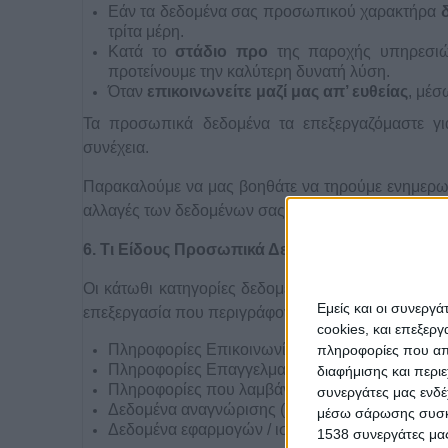
Εάν τα δεδομένα σας προσωπικού χαρακτήρα
τρίτα μέρη.
Κατά το
στάδιο προ
της παροχής υπηρεσιώ
προτείνουμε την καλύτερη δυνατή λύση.
Όταν
επικοινωνείτε μαζί μας απ’ ευθείας
, μέσ
Τα προσωπικά δεδομένα τα επεξεργαζόμαστε γι
συνέχεια.
Παρακαλούμε να μας βοηθάτε να τηρούμε ενημερωμ
αλλαγές των δεδομένων σας προσωπικού χαρακτή
6. Τι Είδους Προσωπικά Δεδομένα Συλλέγουμε Σ
Οι κάτωθι κατηγορίες δεδομένων σχετικά με εσάς 
Εμείς και οι συνεργ
επεξεργασία που περιγράφονται στην παρούσα Πολι
cookies, και επεξε
Πληροφορίες Επικοινωνίας (π.χ. Ονοματεπώνυμ
πληροφορίες που απο
Πληροφορίες Επαγγελματικής Κατάστασης (π.χ
διαφήμισης και περι
Πληροφορίες που λαμβάνουμε μέσω της φόρμας
συνεργάτες μας ενδέ
Δεδομένα αναγνώρισης (π.χ. IP διεύθυνση)
μέσω σάρωσης συσκευ
Δεδομένα εφαρμογών / ιστοσελίδων/ μέσων κοιν
1538 συνεργάτες μας