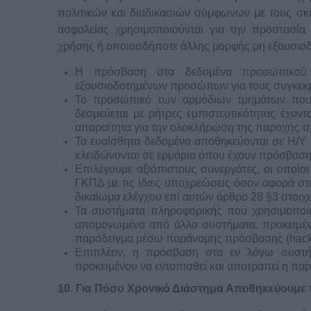
πολιτικών και διαδικασιών σύμφωνων με τους σκ
ασφαλείας χρησιμοποιούνται για την προστασί
χρήσης ή οποιασδήποτε άλλης μορφής μη εξουσιοδ
Η πρόσβαση στα δεδομένα προσωπικού χ
εξουσιοδοτημένων προσώπων για τους συγκεκ
Το προσωπικό των αρμόδιων τμημάτων που ε
δεσμεύεται με ρήτρες εμπιστευτικότητας έχον
απαραίτητα για την ολοκλήρωση της παροχής τ
Τα ευαίσθητα δεδομένα αποθηκεύονται σε Η/Υ
κλειδώνονται σε ερμάρια όπου έχουν πρόσβασ
Επιλέγουμε αξιόπιστους συνεργάτες, οι οποί
ΓΚΠΔ με τις ίδιες υποχρεώσεις όσον αφορά σ
δικαίωμα ελέγχου επί αυτών άρθρο 28 §3 στοιχε
Τα συστήματα πληροφορικής που χρησιμοποιού
απομονωμένα από άλλα συστήματα, προκειμέν
παράδειγμα μέσω παράνομης πρόσβασης (hack
Επιπλέον, η πρόσβαση στα εν λόγω συστήμ
προκειμένου να εντοπισθεί και αποτραπεί η πα
10. Για Πόσο Χρονικό Διάστημα Αποθηκεύουμε 