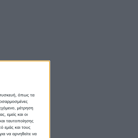
 συσκευή, όπως τα
προσαρμοσμένες
ιεχόμενο, μέτρηση
ς, εμείς και οι
και ταυτοποίησης
ό εμάς και τους
ια να αρνηθείτε να