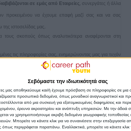
διαβιβάζονται σε εμάς από Εταιρείες
, συνεργάτες ή άλλα
ν προκειμένου να έχουμε επαφή μαζί σας και να σας
ω της ιστοσελίδας μας.
α τους σκοπούς όπως αναλυτικότερα αναφέρονται στη
ένες τις πληροφορίες σας, ενημερώνοντας μας για τυχόν
ρα.
χετικά με Εσάς
Σεβόμαστε την ιδιωτικότητά σας
μπορεί να συλλέγονται και να υποβάλλονται σε περαιτέρω
άτες μας αποθηκεύουμε και/ή έχουμε πρόσβαση σε πληροφορίες σε μια
τική:
ργαζόμαστε προσωπικά δεδομένα, όπως μοναδικοί αναγνωριστικοί και 
ο, αριθμός τηλεφώνου, email)
στέλλονται από μια συσκευή για εξατομικευμένες διαφημίσεις και περ
. Επάγγελμα)
εχομένου, έρευνα ακροατηρίου και ανάπτυξη υπηρεσιών.
Με την άδειά σα
 συμμετοχής σας στις δράσεις-εκδηλώσεις
χεται να χρησιμοποιήσουμε ακριβή δεδομένα γεωγραφικής τοποθεσίας 
ών. Μπορείτε να κάνετε κλικ για να συναινέσετε στην επεξεργασία απ
ωνικής δικτύωσης (π.χ. cookies)
 όπως περιγράφεται παραπάνω. Εναλλακτικά, μπορείτε να κάνετε κλικ γ