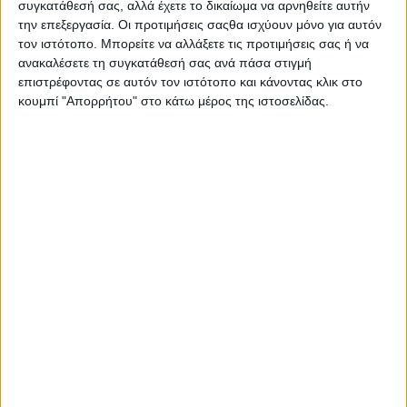
συγκατάθεσή σας, αλλά έχετε το δικαίωμα να αρνηθείτε αυτήν
θέματα εκπαιδευτικής προσαρμογής και
την επεξεργασία. Οι προτιμήσεις σαςθα ισχύουν μόνο για αυτόν
ενσωμάτωσης από γλωσσική και όχι μόνο πλευρά.
τον ιστότοπο. Μπορείτε να αλλάξετε τις προτιμήσεις σας ή να
Σε εθελοντές εκπαιδευτικούς και εκπαιδευτές.
ανακαλέσετε τη συγκατάθεσή σας ανά πάσα στιγμή
επιστρέφοντας σε αυτόν τον ιστότοπο και κάνοντας κλικ στο
Η τηλεδιάσκεψη θα μεταδοθεί ζωντανά μέσω της
κουμπί "Απορρήτου" στο κάτω μέρος της ιστοσελίδας.
πλατφόρμας Zoom στη
Facebook page
του skywalker.gr
ώστε το κοινό να μπορέσει να την
παρακολουθήσει αλλά και να υποβάλει γραπτά
ερωτήματα. Θα μεταδοθεί επίσης από το
vgainoumemprosta.skywalker.gr
αλλά μόνο για
παρακολούθηση.
Χορηγοί Επικοινωνίας