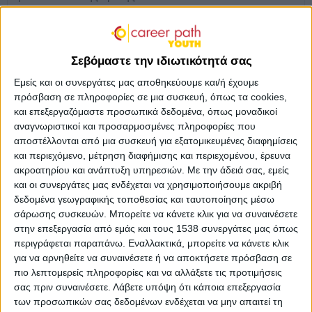
προσαρμοστούν τόσο στις απαιτήσεις της σύγχρονης
ελληνικής πραγματικότητας όσο και στα εκπαιδευτικά
της δεδομένα, το
skywalker.gr
στο πλαίσιο της
Σεβόμαστε την ιδιωτικότητά σας
πρωτοβουλίας «Βγαίνουμε μπροστά», διοργανώνει την
Τρίτη ,20 Οκτωβρίου και ώρα 14:00-15:30 διαδικτυακή
Εμείς και οι συνεργάτες μας αποθηκεύουμε και/ή έχουμε
συζήτηση με θέμα «
Η εκπαίδευση μέσα από τη ματιά
πρόσβαση σε πληροφορίες σε μια συσκευή, όπως τα cookies,
και επεξεργαζόμαστε προσωπικά δεδομένα, όπως μοναδικοί
του εθελοντισμού»
.
αναγνωριστικοί και προσαρμοσμένες πληροφορίες που
Άξονες που θα συζητηθούν:
αποστέλλονται από μια συσκευή για εξατομικευμένες διαφημίσεις
και περιεχόμενο, μέτρηση διαφήμισης και περιεχομένου, έρευνα
Μέσα,εκπαιδευτικά εργαλεία και διευκολύνσεις για
ακροατηρίου και ανάπτυξη υπηρεσιών.
Με την άδειά σας, εμείς
την ένταξη των νέων στη σύγχρονη σχολική αλλά και
και οι συνεργάτες μας ενδέχεται να χρησιμοποιήσουμε ακριβή
τη μη τυπική εκπαίδευση.
δεδομένα γεωγραφικής τοποθεσίας και ταυτοποίησης μέσω
Δράση και προσφορά των εθελοντών εκπαιδευτικών
σάρωσης συσκευών. Μπορείτε να κάνετε κλικ για να συναινέσετε
και εκπαιδευτών.
στην επεξεργασία από εμάς και τους 1538 συνεργάτες μας όπως
περιγράφεται παραπάνω. Εναλλακτικά, μπορείτε να κάνετε κλικ
Σε ποιους απευθύνεται:
για να αρνηθείτε να συναινέσετε ή να αποκτήσετε πρόσβαση σε
Σε νέους (μαθητές, φοιτητές, σπουδαστές) που
πιο λεπτομερείς πληροφορίες και να αλλάξετε τις προτιμήσεις
αντιμετωπίζουν οικονομικά προβλήματα και
σας πριν συναινέσετε.
Λάβετε υπόψη ότι κάποια επεξεργασία
αναζητούν τρόπους εκπαιδευτικής υποστήριξης.
των προσωπικών σας δεδομένων ενδέχεται να μην απαιτεί τη
Σε μετανάστες και πρόσφυγες που αντιμετωπίζουν