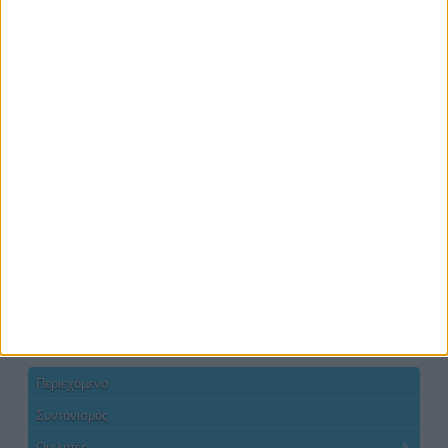
Εκδήλωση ενδιαφέροντος
#CareerPathYouths
2026
2025
2024
2023
2022-2021-2020
Περιεχόμενο
Συντονισμός
Ομιλητές