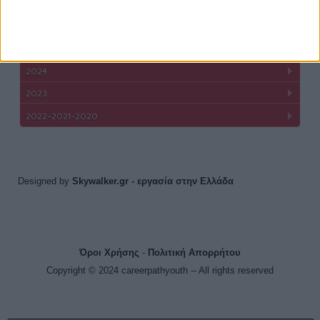
#CareerPathYouths
2026
2025
2024
2023
2022-2021-2020
Designed by
Skywalker.gr
- εργασία στην Ελλάδα
Όροι Χρήσης
-
Πολιτική Απορρήτου
Copyright © 2024 careerpathyouth -- All rights reserved