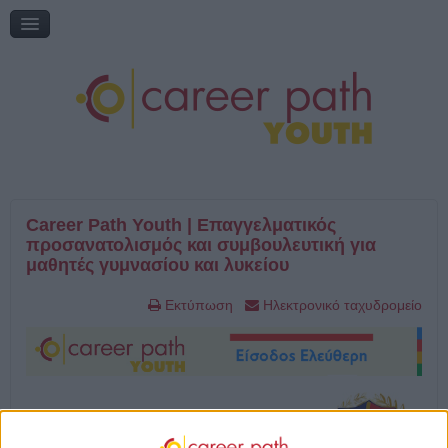
Διαδικτυακή συζήτηση: «Η εκπαίδευση μέσα από τη ματιά του
εθελοντισμού»
Online Ημερίδα: "Γυρίζω σελίδα: Νέες εκπαιδευτικές επιλογές"
Online Ημερίδα: "Επικαιροποιώντας την τηλεμάθηση"
My Gap Feel & Fill Festival
Επικοινωνία
Career Path Youth | Επαγγελματικός
προσανατολισμός και συμβουλευτική για
μαθητές γυμνασίου και λυκείου
Εκτύπωση
Ηλεκτρονικό ταχυδρομείο