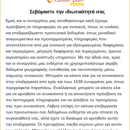
Σεβόμαστε την ιδιωτικότητά σας
Το
skywalker.gr – Εργασία στην Ελλάδα
,
σε συνεργασία
Εμείς και οι συνεργάτες μας αποθηκεύουμε και/ή έχουμε
με τον
Δήμο Τριφυλίας
, διοργανώνει την εκπαιδευτική
πρόσβαση σε πληροφορίες σε μια συσκευή, όπως τα cookies,
δράση επαγγελματικού προσανατολισμού και
και επεξεργαζόμαστε προσωπικά δεδομένα, όπως μοναδικοί
αναγνωριστικοί και προσαρμοσμένες πληροφορίες που
συμβουλευτικής #CareerPathYouth, την
Πέμπτη 10
αποστέλλονται από μια συσκευή για εξατομικευμένες διαφημίσεις
Απριλίου
από τις
10:00 π.μ.
έως τις
13:00
. Το
και περιεχόμενο, μέτρηση διαφήμισης και περιεχομένου, έρευνα
σεμινάριο αφορά τους μαθητές της
Β΄ και Γ΄ Τάξης των
ακροατηρίου και ανάπτυξη υπηρεσιών.
Με την άδειά σας, εμείς
Γενικών και Επαγγελματικών Λυκείων
και θα
και οι συνεργάτες μας ενδέχεται να χρησιμοποιήσουμε ακριβή
ου
πραγματοποιηθεί στο αμφιθέατρο του
2
Δημοτικού
δεδομένα γεωγραφικής τοποθεσίας και ταυτοποίησης μέσω
Σχολείου Κυπαρισσίας
.
σάρωσης συσκευών. Μπορείτε να κάνετε κλικ για να συναινέσετε
στην επεξεργασία από εμάς και τους 1538 συνεργάτες μας όπως
Στόχος του είναι η ενημέρωση των μαθητών για τις
περιγράφεται παραπάνω. Εναλλακτικά, μπορείτε να κάνετε κλικ
σχολές της τριτοβάθμιας εκπαίδευσης και τη διαδικασία
για να αρνηθείτε να συναινέσετε ή να αποκτήσετε πρόσβαση σε
εισαγωγής σε αυτές.
πιο λεπτομερείς πληροφορίες και να αλλάξετε τις προτιμήσεις
σας πριν συναινέσετε.
Λάβετε υπόψη ότι κάποια επεξεργασία
Σε ποιους απευθύνεται:
των προσωπικών σας δεδομένων ενδέχεται να μην απαιτεί τη
συγκατάθεσή σας, αλλά έχετε το δικαίωμα να αρνηθείτε αυτήν
σε μαθητές της δευτεροβάθμιας εκπαίδευσης
την επεξεργασία. Οι προτιμήσεις σαςθα ισχύουν μόνο για αυτόν
σε γονείς