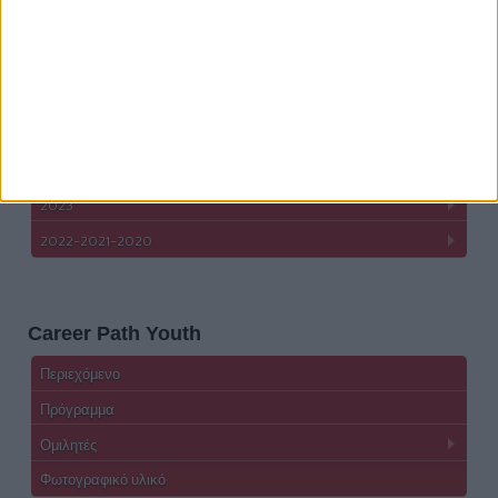
#CareerPathYouths
2026
2025
2024
2023
2022-2021-2020
Career Path Youth
Περιεχόμενο
Πρόγραμμα
Ομιλητές
Φωτογραφικό υλικό