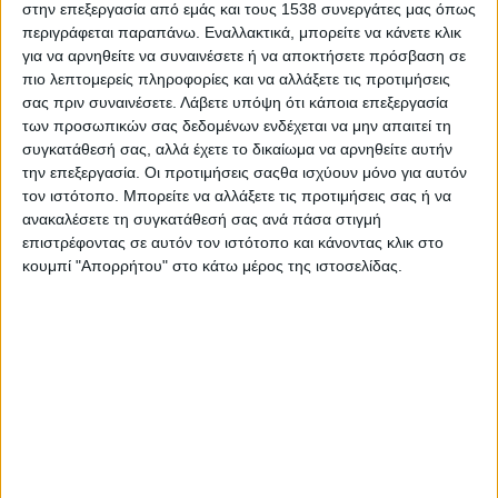
στην επεξεργασία από εμάς και τους 1538 συνεργάτες μας όπως
παρευρισκόμενοι θα ενημερωθούν στο πλαίσιο της
περιγράφεται παραπάνω. Εναλλακτικά, μπορείτε να κάνετε κλικ
συμβουλευτικής για τους τρόπους διαχείρισης του
για να αρνηθείτε να συναινέσετε ή να αποκτήσετε πρόσβαση σε
άγχους κατά την προετοιμασία για τις εξετάσεις, του
πιο λεπτομερείς πληροφορίες και να αλλάξετε τις προτιμήσεις
χρόνου και την οργάνωση της μελέτης τους.
σας πριν συναινέσετε.
Λάβετε υπόψη ότι κάποια επεξεργασία
των προσωπικών σας δεδομένων ενδέχεται να μην απαιτεί τη
Η είσοδος είναι ελεύθερη.
συγκατάθεσή σας, αλλά έχετε το δικαίωμα να αρνηθείτε αυτήν
την επεξεργασία. Οι προτιμήσεις σαςθα ισχύουν μόνο για αυτόν
Σε ποιους απευθύνεται:
τον ιστότοπο. Μπορείτε να αλλάξετε τις προτιμήσεις σας ή να
Σε μαθητές της δευτεροβάθμιας εκπαίδευσης
ανακαλέσετε τη συγκατάθεσή σας ανά πάσα στιγμή
Σε γονείς
επιστρέφοντας σε αυτόν τον ιστότοπο και κάνοντας κλικ στο
Σε εκπαιδευτικούς
κουμπί "Απορρήτου" στο κάτω μέρος της ιστοσελίδας.
Πρόγραμμα και εισηγητές:
Πέμπτη 2/3
10:00-12:30 Επαγγελματικός Προσανατολισμός
Εισηγητής:
Δημήτρης Γαλακτόπουλος
, Σύμβουλος
Σπουδών
Orientum
Ενδεικτικά οι θεματικές που θα συζητηθούν είναι: