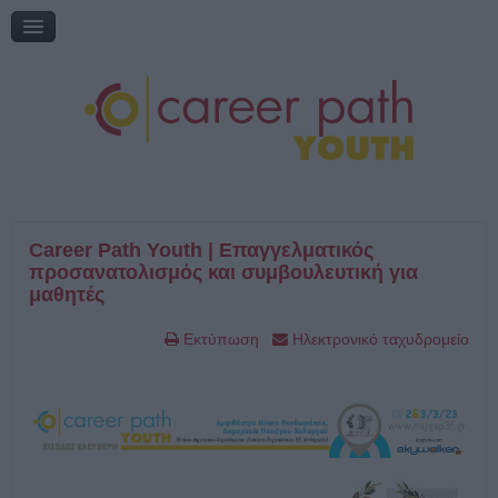
Διαδικτυακή συζήτηση: «Η εκπαίδευση μέσα από τη ματιά του
εθελοντισμού»
Online Ημερίδα: "Γυρίζω σελίδα: Νέες εκπαιδευτικές επιλογές"
Online Ημερίδα: "Επικαιροποιώντας την τηλεμάθηση"
My Gap Feel & Fill Festival
Επικοινωνία
Career Path Youth | Επαγγελματικός
προσανατολισμός και συμβουλευτική για
μαθητές
Εκτύπωση
Ηλεκτρονικό ταχυδρομείο