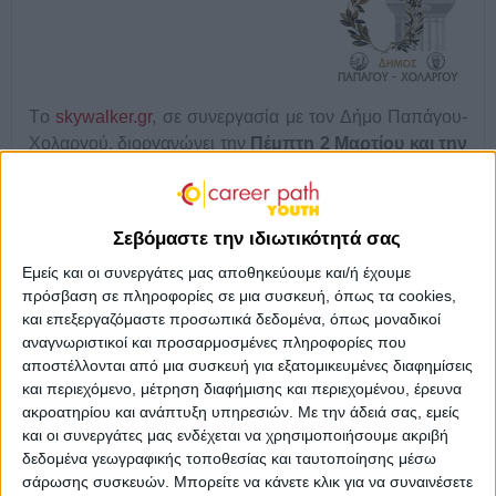
Tο
skywalker.gr
, σε συνεργασία με τον Δήμο Παπάγου-
Χολαργού, διοργανώνει την
Πέμπτη 2 Μαρτίου και την
Παρασκευή 3 Μαρτίου στις 10:00 π.μ.
στο
Αμφιθέατρο Μίκης Θεοδωράκης, Δημαρχείο Παπάγου-
Χολαργού
(Κτίριο Δημάρχου Χαράλαμπου Σκούρτη,
Σεβόμαστε την ιδιωτικότητά σας
Περικλέους 55, Χολαργός) διά ζώσης εκπαιδευτικό
Εμείς και οι συνεργάτες μας αποθηκεύουμε και/ή έχουμε
σεμινάριο που αφορά τον επαγγελματικό
πρόσβαση σε πληροφορίες σε μια συσκευή, όπως τα cookies,
προσανατολισμό και τη συμβουλευτική των μαθητών
και επεξεργαζόμαστε προσωπικά δεδομένα, όπως μοναδικοί
λυκείου.
αναγνωριστικοί και προσαρμοσμένες πληροφορίες που
αποστέλλονται από μια συσκευή για εξατομικευμένες διαφημίσεις
Συγκεκριμένα, η δράση
#CareerPathYouth
έχει ως
και περιεχόμενο, μέτρηση διαφήμισης και περιεχομένου, έρευνα
στόχο την ενημέρωση των μαθητών της Β’ τάξης των
ακροατηρίου και ανάπτυξη υπηρεσιών.
Με την άδειά σας, εμείς
γενικών και επαγγελματικών λυκείων για τις σχολές της
και οι συνεργάτες μας ενδέχεται να χρησιμοποιήσουμε ακριβή
τριτοβάθμιας εκπαίδευσης και τη διαδικασία για την
δεδομένα γεωγραφικής τοποθεσίας και ταυτοποίησης μέσω
επίτευξη της εισαγωγής τους σε αυτές. Επίσης, οι
σάρωσης συσκευών. Μπορείτε να κάνετε κλικ για να συναινέσετε