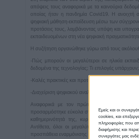
απόψεις τους αναφορικά με τα καινούρια δεδο
οποίας ήταν η πανδημία Covid19. Η ανοιχτή σ
ψηφιακή μάθηση-εκπαίδευση μέσω των σύγχρονων
προτάσεις τους, λαμβάνοντας υπόψη και υπογρα
εκπαιδευομένων στη νέα ψηφιακή πραγματικότητ
Η συζήτηση οργανώθηκε γύρω από τους ακόλουθ
-Πώς μπορούν οι μεγαλύτεροι σε ηλικία εκπαι
δεδομένα της τεχνολογίας; Τι επιλογές υπάρχουν;
-Καλές πρακτικές και προτάσεις για βελτίωση.
-Διαχείριση ψηφιακού αναλφαβητισμού.
Αναφορικά με τον πρώτο άξονα συζήτησης, 
Εμείς και οι συνεργ
προσαρμόστηκε εύκολα στον χειρισμό των νέων 
cookies, και επεξε
καθημερινότητά της, κυρίως σε περιπτώσεις 
πληροφορίες που απο
Αντίθετα, όλοι οι μεγαλύτεροι σε ηλικία δυσ
διαφήμισης και περι
προσπάθεια εναρμόνισης με τις νέες τεχνικές έφ
συνεργάτες μας ενδέ