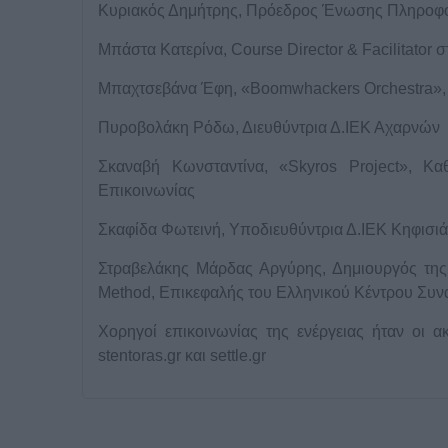
Κυριακός Δημήτρης, Πρόεδρος Ένωσης Πληροφορ
Μπάστα Κατερίνα, Course Director & Facilitato
Μπαχτσεβάνα Έφη, «Boomwhackers Orchestra», 
Πυροβολάκη Ρόδω, Διευθύντρια Δ.ΙΕΚ Αχαρνών
Σκαναβή Κωνσταντίνα, «Skyros Project», Κα
Επικοινωνίας
Σκαφίδα Φωτεινή, Υποδιευθύντρια Δ.ΙΕΚ Κηφισι
Στραβελάκης Μάρδας Αργύρης, Δημιουργός τη
Method, Επικεφαλής του Ελληνικού Κέντρου Συν
Χορηγοί επικοινωνίας της ενέργειας ήταν οι ακόλ
stentoras.gr και settle.gr