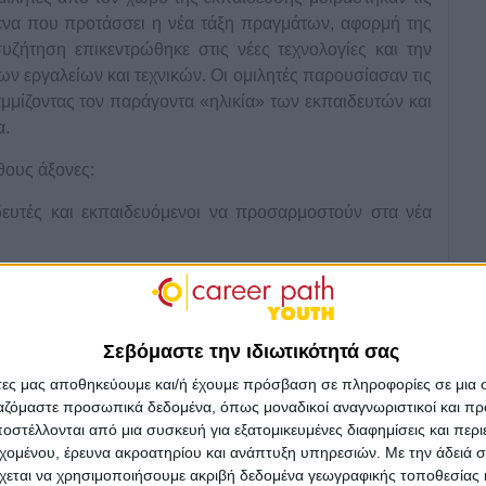
μένα που προτάσσει η νέα τάξη πραγμάτων, αφορμή της
υζήτηση επικεντρώθηκε στις νέες τεχνολογίες και την
 εργαλείων και τεχνικών. Οι ομιλητές παρουσίασαν τις
μμίζοντας τον παράγοντα «ηλικία» των εκπαιδευτών και
α.
ους άξονες:
δευτές και εκπαιδευόμενοι να προσαρμοστούν στα νέα
Σεβόμαστε την ιδιωτικότητά σας
οι ομιλητές συμφώνησαν στο ότι η νεότερη γενιά
άτες μας αποθηκεύουμε και/ή έχουμε πρόσβαση σε πληροφορίες σε μια
τεχνολογιών και τις ενσωμάτωσε σχετικά γρήγορα στην
ργαζόμαστε προσωπικά δεδομένα, όπως μοναδικοί αναγνωριστικοί και 
εργασίας, επικοινωνίας και εκπαιδευτικών αναγκών.
στέλλονται από μια συσκευή για εξατομικευμένες διαφημίσεις και περ
κολεύτηκαν με τον χειρισμό των νέων εργαλείων και η
εχομένου, έρευνα ακροατηρίου και ανάπτυξη υπηρεσιών.
Με την άδειά σα
ερε μια αναστάτωση και ανασφάλεια στην καθημερινότητά
χεται να χρησιμοποιήσουμε ακριβή δεδομένα γεωγραφικής τοποθεσίας 