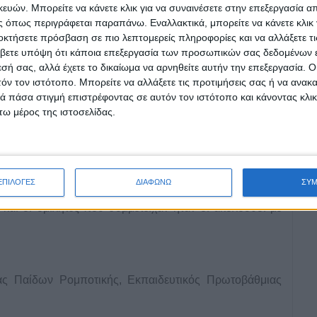
ιόλογης εν τέλει προσαρμογής τους.
ών. Μπορείτε να κάνετε κλικ για να συναινέσετε στην επεξεργασία απ
 όπως περιγράφεται παραπάνω. Εναλλακτικά, μπορείτε να κάνετε κλικ γ
συμμετέχοντες στην τηλεημερίδα στάθηκαν στην ανάγκη
οκτήσετε πρόσβαση σε πιο λεπτομερείς πληροφορίες και να αλλάξετε τι
άτων, προσαρμοσμένων όχι μόνο στις ανάγκες της
βετε υπόψη ότι κάποια επεξεργασία των προσωπικών σας δεδομένων ε
εσή σας, αλλά έχετε το δικαίωμα να αρνηθείτε αυτήν την επεξεργασία. 
ς, αλλά και ευέλικτων προγραμμάτων σύμφωνα με τις
τόν τον ιστότοπο. Μπορείτε να αλλάξετε τις προτιμήσεις σας ή να ανακα
 πάσα στιγμή επιστρέφοντας σε αυτόν τον ιστότοπο και κάνοντας κλι
ω μέρος της ιστοσελίδας.
αν και προτάθηκαν αξιόλογοι τρόποι διαχείρισης του
στηρίχθηκαν η διαρκής εκπαιδευτική ενσωμάτωση και
τα εργαλεία εκσυγχρονισμού, η συνέχεια στην έρευνα,
κμάθησης.
ΕΠΙΛΟΓΕΣ
ΔΙΑΦΩΝΩ
ΣΥ
ντας την τηλεμάθηση» συντόνισε η κα Αλεξία Φουκίδου,
 και οι ομιλητές που συμμετείχαν ήταν οι ακόλουθοι με
ας Παίδων Ρομποτικής, Εκπαιδευτικός Πρωτοβάθμιας