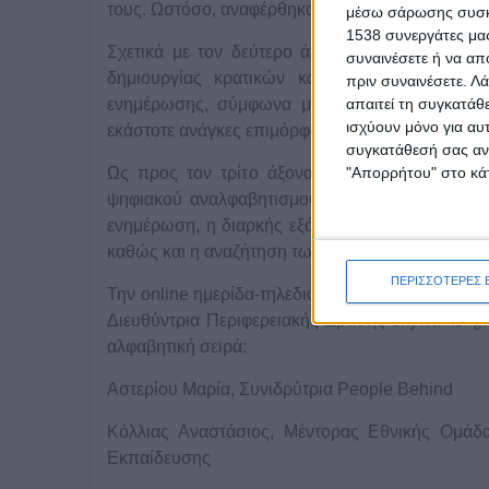
τους. Ωστόσο, αναφέρθηκαν παραδείγματα της αξ
μέσω σάρωσης συσκευ
1538 συνεργάτες μας
Σχετικά με τον δεύτερο άξονα συζήτησης, οι 
συναινέσετε ή να απ
δημιουργίας κρατικών και δωρεάν προγραμμ
πριν συναινέσετε.
Λά
απαιτεί τη συγκατάθ
ενημέρωσης, σύμφωνα με τις νέες τεχνολογίε
ισχύουν μόνο για αυ
εκάστοτε ανάγκες επιμόρφωσης των πολίτων.
συγκατάθεσή σας ανά
"Απορρήτου" στο κάτ
Ως προς τον τρίτο άξονα συζήτησης, ακούστηκ
ψηφιακού αναλφαβητισμού, εκ των οποίων υπο
ενημέρωση, η διαρκής εξάσκηση σε ήδη υπάρχον
καθώς και η αναζήτηση των προσιτών τρόπων ε
ΠΕΡΙΣΣΟΤΕΡΕΣ 
Την online ημερίδα-τηλεδιάσκεψη «Επικαιροποιώ
Διευθύντρια Περιφερειακής Δράσης skywalker.gr
αλφαβητική σειρά:
Αστερίου Μαρία, Συνιδρύτρια People Behind
Κόλλιας Αναστάσιος, Μέντορας Εθνικής Ομάδ
Εκπαίδευσης