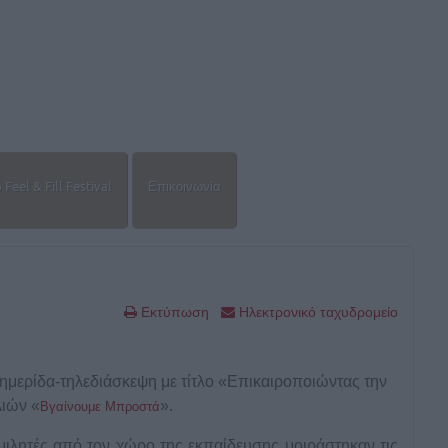
Feel & Fill Festival
Επικοινωνία
Εκτύπωση
Ηλεκτρονικό ταχυδρομείο
μερίδα-τηλεδιάσκεψη με τίτλο «Επικαιροποιώντας την
λιών «
».
Βγαίνουμε Μπροστά
μιλητές από τον χώρο της εκπαίδευσης μοιράστηκαν τις