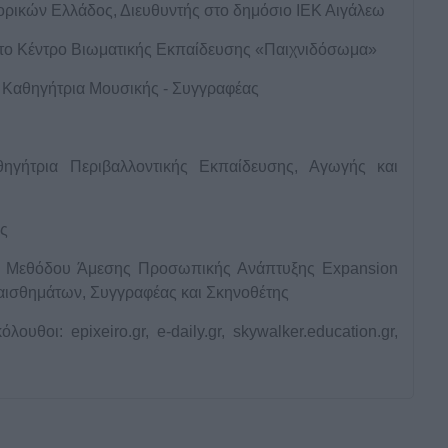
ικών Ελλάδος, Διευθυντής στο δημόσιο ΙΕΚ Αιγάλεω
r στο Κέντρο Βιωματικής Εκπαίδευσης «Παιχνιδόσωμα»
Καθηγήτρια Μουσικής - Συγγραφέας
θηγήτρια Περιβαλλοντικής Εκπαίδευσης, Αγωγής και
άς
ς Μεθόδου Άμεσης Προσωπικής Ανάπτυξης Expansion
αισθημάτων, Συγγραφέας και Σκηνοθέτης
ουθοι: epixeiro.gr, e-daily.gr, skywalker.education.gr,