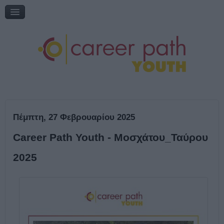
Διαδικτυακή συζήτηση: «Η εκπαίδευση μέσα από τη ματιά του
εθελοντισμού»
Online Ημερίδα: "Γυρίζω σελίδα: Νέες εκπαιδευτικές επιλογές"
Online Ημερίδα: "Επικαιροποιώντας την τηλεμάθηση"
My Gap Feel & Fill Festival
Επικοινωνία
Πέμπτη, 27 Φεβρουαρίου 2025
Career Path Youth - Μοσχάτου_Ταύρου
2025