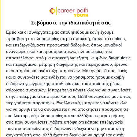
Ψυχολόγος - Παιδοψυχολόγος, Συστημική -
Σεβόμαστε την ιδιωτικότητά σας
Οικογενειακή Ψυχοθεραπεύτρια
Εμείς και οι συνεργάτες μας αποθηκεύουμε και/ή έχουμε
πρόσβαση σε πληροφορίες σε μια συσκευή, όπως τα cookies,
Η Δήμητρα Παπαδάκη σπούδασε Ψυχολογία στο
και επεξεργαζόμαστε προσωπικά δεδομένα, όπως μοναδικοί
University of Illinois στο Σικάγο. Συνέχισε τις σπουδές
αναγνωριστικοί και προσαρμοσμένες πληροφορίες που
της στην Ιατρική Σχολή του ΕΚΠΑ σε μεταπτυχιακό
αποστέλλονται από μια συσκευή για εξατομικευμένες διαφημίσεις
πρόγραμμα ψυχικής υγείας παιδιών και εφήβων.
και περιεχόμενο, μέτρηση διαφήμισης και περιεχομένου, έρευνα
Ολοκλήρωσε την 4ετή εκπαίδευση στη Συστημική -
ακροατηρίου και ανάπτυξη υπηρεσιών.
Με την άδειά σας, εμείς
Οικογενειακή θεραπεία και δουλεύει ιδιωτικά με παιδιά
και οι συνεργάτες μας ενδέχεται να χρησιμοποιήσουμε ακριβή
δεδομένα γεωγραφικής τοποθεσίας και ταυτοποίησης μέσω
και εφήβους.
σάρωσης συσκευών. Μπορείτε να κάνετε κλικ για να συναινέσετε
στην επεξεργασία από εμάς και τους 1538 συνεργάτες μας όπως
περιγράφεται παραπάνω. Εναλλακτικά, μπορείτε να κάνετε κλικ
για να αρνηθείτε να συναινέσετε ή να αποκτήσετε πρόσβαση σε
πιο λεπτομερείς πληροφορίες και να αλλάξετε τις προτιμήσεις
Εκδήλωση ενδιαφέροντος
σας πριν συναινέσετε.
Λάβετε υπόψη ότι κάποια επεξεργασία
των προσωπικών σας δεδομένων ενδέχεται να μην απαιτεί τη
συγκατάθεσή σας, αλλά έχετε το δικαίωμα να αρνηθείτε αυτήν