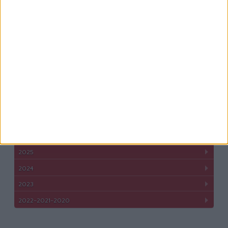
Career Path Youth
Περιεχόμενο
Πρόγραμμα
Ομιλητές
Φωτογραφικό υλικό
#CareerPathYouths
2026
2025
2024
2023
2022-2021-2020