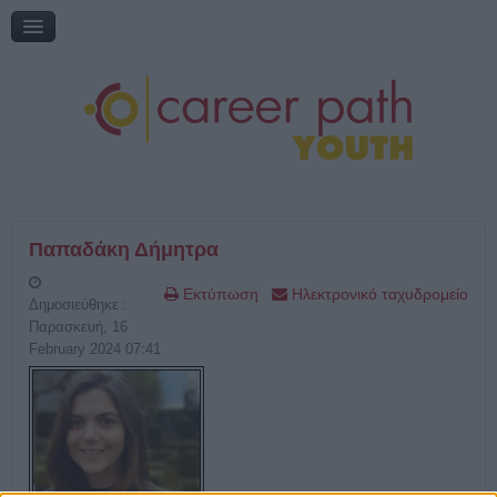
Διαδικτυακή συζήτηση: «Η εκπαίδευση μέσα από τη ματιά του
εθελοντισμού»
Online Ημερίδα: "Γυρίζω σελίδα: Νέες εκπαιδευτικές επιλογές"
Online Ημερίδα: "Επικαιροποιώντας την τηλεμάθηση"
My Gap Feel & Fill Festival
Επικοινωνία
Παπαδάκη Δήμητρα
Εκτύπωση
Ηλεκτρονικό ταχυδρομείο
Δημοσιεύθηκε :
Παρασκευή, 16
February 2024 07:41