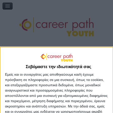
Διαδικτυακή συζήτηση: «Η εκπαίδευση μέσα από τη ματιά του
εθελοντισμού»
Online Ημερίδα: "Γυρίζω σελίδα: Νέες εκπαιδευτικές επιλογές"
Online Ημερίδα: "Επικαιροποιώντας την τηλεμάθηση"
My Gap Feel & Fill Festival
Επικοινωνία
Δεν υπάρχουν άρθρα σε αυτήν την Κατηγορία. Ωστόσο, εάν
εμφανίζονται υποκατηγορίες σε αυτήν τη σελίδα, μπορεί να
Σεβόμαστε την ιδιωτικότητά σας
περιέχουν άρθρα.
Εμείς και οι συνεργάτες μας αποθηκεύουμε και/ή έχουμε
πρόσβαση σε πληροφορίες σε μια συσκευή, όπως τα cookies,
και επεξεργαζόμαστε προσωπικά δεδομένα, όπως μοναδικοί
αναγνωριστικοί και προσαρμοσμένες πληροφορίες που
αποστέλλονται από μια συσκευή για εξατομικευμένες διαφημίσεις
Εκδήλωση ενδιαφέροντος
και περιεχόμενο, μέτρηση διαφήμισης και περιεχομένου, έρευνα
ακροατηρίου και ανάπτυξη υπηρεσιών.
Με την άδειά σας, εμείς
και οι συνεργάτες μας ενδέχεται να χρησιμοποιήσουμε ακριβή