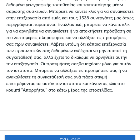
δεδομένα γεωγραφικής τοποθεσίας και ταυτοποίησης μέσω
Career Path Youth
σάρωσης συσκευών. Μπορείτε να κάνετε κλικ για να συναινέσετε
στην επεξεργασία από εμάς και τους 1538 συνεργάτες μας όπως
Περιεχόμενο
περιγράφεται παραπάνω. Εναλλακτικά, μπορείτε να κάνετε κλικ
Πρόγραμμα
για να αρνηθείτε να συναινέσετε ή να αποκτήσετε πρόσβαση σε
πιο λεπτομερείς πληροφορίες και να αλλάξετε τις προτιμήσεις
Ομιλητές
σας πριν συναινέσετε.
Λάβετε υπόψη ότι κάποια επεξεργασία
Γαλακτόπουλος Δημήτρης
των προσωπικών σας δεδομένων ενδέχεται να μην απαιτεί τη
συγκατάθεσή σας, αλλά έχετε το δικαίωμα να αρνηθείτε αυτήν
Καραγιάννη Αναστασία Χαρά
την επεξεργασία. Οι προτιμήσεις σαςθα ισχύουν μόνο για αυτόν
Φωτογραφικό υλικό
τον ιστότοπο. Μπορείτε να αλλάξετε τις προτιμήσεις σας ή να
ανακαλέσετε τη συγκατάθεσή σας ανά πάσα στιγμή
επιστρέφοντας σε αυτόν τον ιστότοπο και κάνοντας κλικ στο
κουμπί "Απορρήτου" στο κάτω μέρος της ιστοσελίδας.
#CareerPathYouths
2026
2025
2024
2023